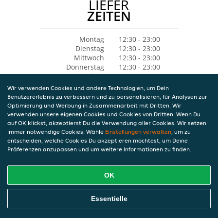
LIEFER
ZEITEN
Montag
12:30 - 23:00
Dienstag
12:30 - 23:00
Mittwoch
12:30 - 23:00
Donnerstag
12:30 - 23:00
Freitag
12:30 - 23:00
Samstag
12:30 - 23:00
Wir verwenden Cookies und andere Technologien, um Dein
Sonntag
14:30 - 23:00
Benutzererlebnis zu verbessern und zu personalisieren, für Analysen zur
Optimierung und Werbung in Zusammenarbeit mit Dritten. Wir
verwenden unsere eigenen Cookies und Cookies von Dritten. Wenn Du
auf OK klickst, akzeptierst Du die Verwendung aller Cookies. Wir setzen
immer notwendige Cookies. Wähle
Einstellungen verwalten
, um zu
entscheiden, welche Cookies Du akzeptieren möchtest, um Deine
Präferenzen anzupassen und um weitere Informationen zu finden.
OK
Essentielle